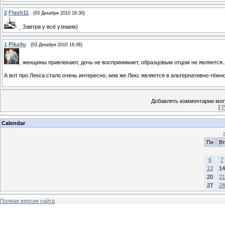
2
Flash11
(03 Декабря 2010 18.30)
Завтра у всё узнаем)
1
Pika4u
(03 Декабря 2010 18.06)
женщины привлекают, дочь не воспринимает, образцовым отцом не является..
А вот про Лекса стало очень интересно, кем же Лекс является в альтернативно-тёмн
Добавлять комментарии могу
[
Р
Calendar
Пн
Вт
6
7
13
14
20
21
27
28
Полная версия сайта