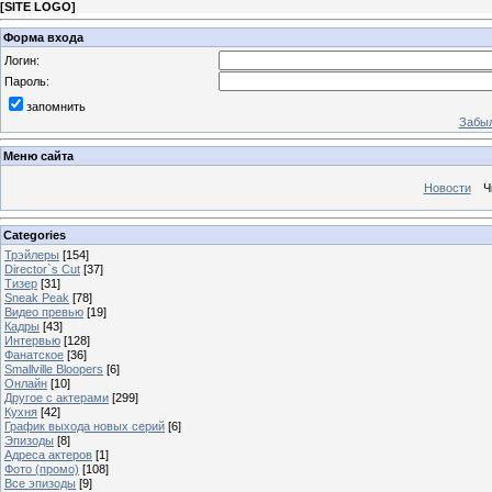
[
SITE LOGO
]
Форма входа
Логин:
Пароль:
запомнить
Забыл
Меню сайта
Новости
Ч
Categories
Трэйлеры
[154]
Director`s Cut
[37]
Тизер
[31]
Sneak Peak
[78]
Видео превью
[19]
Кадры
[43]
Интервью
[128]
Фанатское
[36]
Smallville Bloopers
[6]
Онлайн
[10]
Другое с актерами
[299]
Кухня
[42]
График выхода новых серий
[6]
Эпизоды
[8]
Адреса актеров
[1]
Фото (промо)
[108]
Все эпизоды
[9]