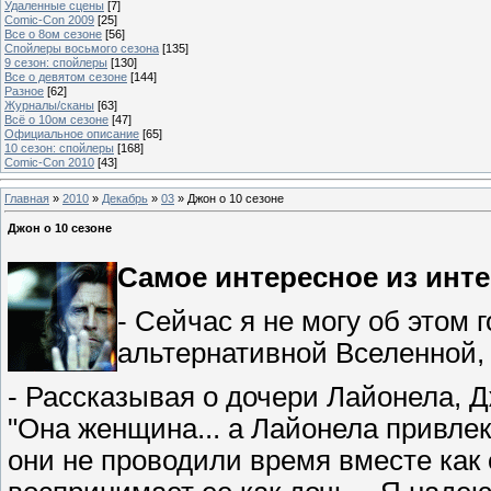
Удаленные сцены
[7]
Comic-Con 2009
[25]
Все о 8ом сезоне
[56]
Спойлеры восьмого сезона
[135]
9 сезон: спойлеры
[130]
Все о девятом сезоне
[144]
Разное
[62]
Журналы/сканы
[63]
Всё о 10ом сезоне
[47]
Официальное описание
[65]
10 сезон: спойлеры
[168]
Comic-Con 2010
[43]
Главная
»
2010
»
Декабрь
»
03
» Джон о 10 сезоне
Джон о 10 сезоне
Самое интересное из инте
- Сейчас я не могу об этом 
альтернативной Вселенной,
- Рассказывая о дочери Лайонела, Д
"Она женщина... а Лайонела привлека
они не проводили время вместе как 