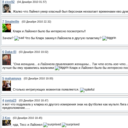
8
zico92
(04 Декабря 2010 01.57)
Жалко что Лайнел умер класный был берсонаж нехватает временами ево дум
7
Smalwille
(03 Декабря 2010 22.32)
Кларк и Лайонел было бы интересно посмотреть!!
Зачем?
Что бы Кларк закинул Лайонела в другую галактику?
6
Daka-El
(03 Декабря 2010 19.02)
"Она женщина... а Лайонела привлекают женщины... Так что есть кое-что...
лучше бы ему нравились мальчики
Кларк и Лайонел было бы интересно по
5
mahamaya
(03 Декабря 2010 19.00)
Столько интригующих моментов появляется.
4
sveta23
(03 Декабря 2010 18.47)
я вот что подумала у кларка из другого измерения знак на футболке как мульте Лига 
предположение......
3
Кэс
(03 Декабря 2010 18.45)
нда, Тесс и Лайонел