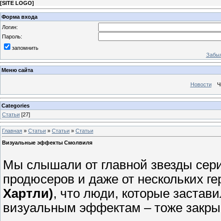
[
SITE LOGO
]
Форма входа
Логин:
Пароль:
запомнить
Забыл
Меню сайта
Новости
Ч
Categories
Статьи
[27]
Главная
»
Статьи
»
Статьи
»
Статьи
Визуальные эффекты Смолвиля
Мы слышали от главной звезды се
продюсеров и даже от нескольких г
Хартли)
, что люди, которые застав
визуальным эффектам – тоже закрыв