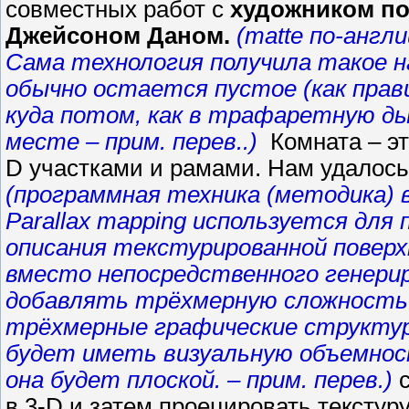
совместных работ с
художником по 
Джейсоном Даном.
(matte по-англ
Cама технология получила такое н
обычно остается пустое (как прав
куда потом, как в трафаретную ды
месте – прим. перев..)
Комната – эт
D участками и рамами. Нам удалос
(программная техника (методика)
Parallax mapping используется для
описания текстурированной поверх
вместо непосредственного генерир
добавлять трёхмерную сложность 
трёхмерные графические структур
будет иметь визуальную объемнос
она будет плоской. – прим. перев.)
в 3-D и затем проецировать текстур