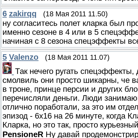
6
zakirqq
(18 Мая 2011 11.50)
ну согласитесь полет кларка был пр
именно сезоне в 4 или в 5 спецэфф
начиная с 8 сезона спецэффекты вс
5
Valenzo
(18 Мая 2011 11.07)
Так нечего ругать спецэффекты,
смолвиль они просто шикарны, че в
в троне, принце персии и других бл
перечисляли деньги. Люди занимаю
отлично поработали, за это им отд
эпизод - 6х16 на 26 минуте, когда К
Кларка, но это так, просто курьезны
PensioneR
Ну давай продемонстриру