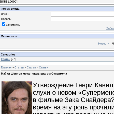
[
SITE LOGO
]
Форма входа
Логин:
Пароль:
запомнить
Забыл
Меню сайта
Новости
Ч
Categories
Статьи
[27]
Главная
»
Статьи
»
Статьи
»
Статьи
Майкл Шеннон может стать врагом Супермена
Утверждение Генри Кавилл
слухи о новом «Супермене
в фильме Зака Снайдера? 
время на эту роль прочили