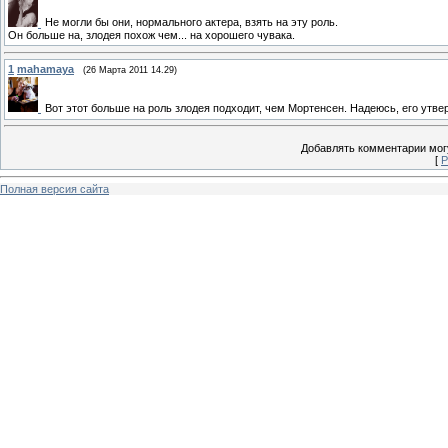
Не могли бы они, нормального актера, взять на эту роль.
Он больше на, злодея похож чем... на хорошего чувака.
1
mahamaya
(26 Марта 2011 14.29)
Вот этот больше на роль злодея подходит, чем Мортенсен. Надеюсь, его утвер
Добавлять комментарии могу
[
Р
Полная версия сайта