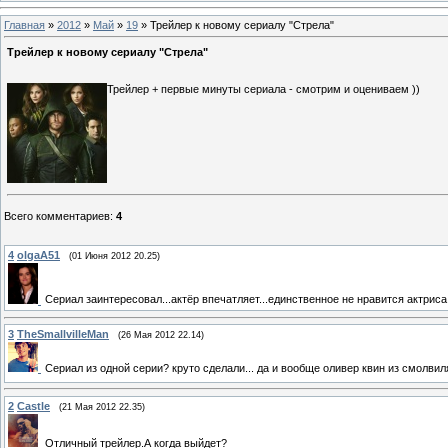
Главная
»
2012
»
Май
»
19
» Трейлер к новому сериалу "Стрела"
Трейлер к новому сериалу "Стрела"
Трейлер + первые минуты сериала - смотрим и оцениваем ))
Всего комментариев
:
4
4
olgaA51
(01 Июня 2012 20.25)
Сериал заинтересовал...актёр впечатляет...единственное не нравится актрис
3
TheSmallvilleMan
(26 Мая 2012 22.14)
Сериал из одной серии? круто сделали... да и вообще оливер квин из смолвил
2
Castle
(21 Мая 2012 22.35)
Отличный трейлер.А когда выйдет?