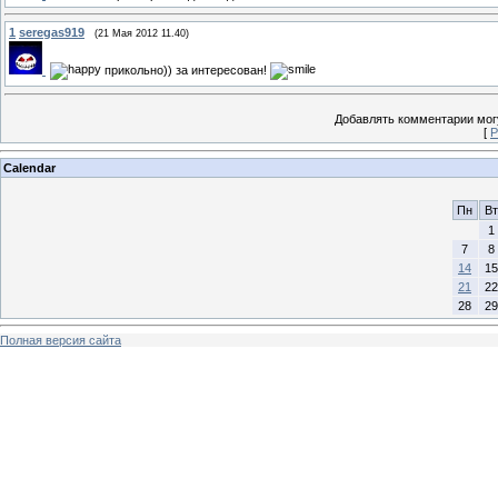
1
seregas919
(21 Мая 2012 11.40)
прикольно)) за интересован!
Добавлять комментарии могу
[
Р
Calendar
Пн
Вт
1
7
8
14
15
21
22
28
29
Полная версия сайта