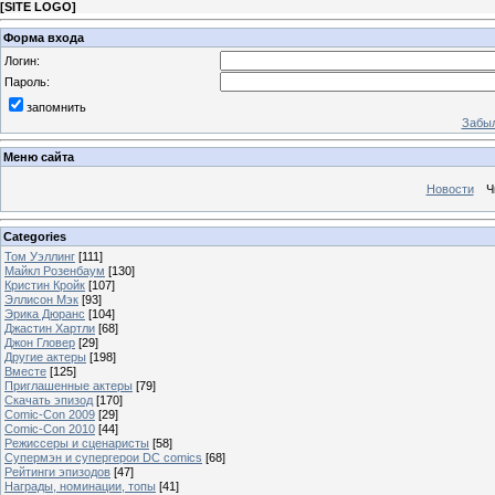
[
SITE LOGO
]
Форма входа
Логин:
Пароль:
запомнить
Забыл
Меню сайта
Новости
Ч
Categories
Том Уэллинг
[111]
Майкл Розенбаум
[130]
Кристин Кройк
[107]
Эллисон Мэк
[93]
Эрика Дюранс
[104]
Джастин Хартли
[68]
Джон Гловер
[29]
Другие актеры
[198]
Вместе
[125]
Приглашенные актеры
[79]
Скачать эпизод
[170]
Comic-Con 2009
[29]
Comic-Con 2010
[44]
Режиссеры и сценаристы
[58]
Супермэн и супергерои DC comics
[68]
Рейтинги эпизодов
[47]
Награды, номинации, топы
[41]