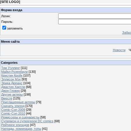
[
SITE LOGO
]
Форма входа
Логин:
Пароль:
запомнить
Забыл
Меню сайта
Новости
Ч
Categories
Том Уэллинг
[111]
Майкл Розенбаум
[130]
Кристин Кройк
[107]
Эллисон Мэк
[93]
Эрика Дюранс
[104]
Джастин Хартли
[68]
Джон Гловер
[29]
Другие актеры
[198]
Вместе
[125]
Приглашенные актеры
[79]
Скачать эпизод
[170]
Comic-Con 2009
[29]
Comic-Con 2010
[44]
Режиссеры и сценаристы
[58]
Супермэн и супергерои DC comics
[68]
Рейтинги эпизодов
[47]
Награды, номинации, топы
[41]