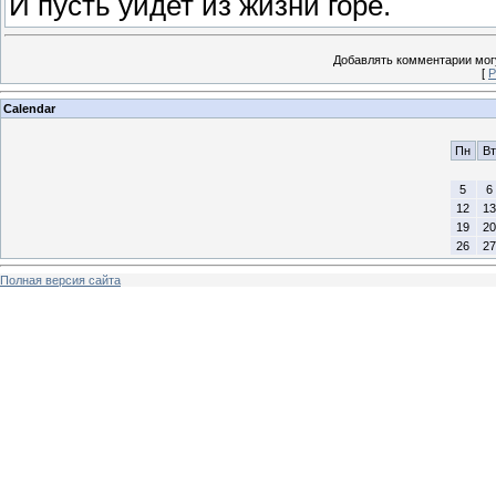
И пусть уйдет из жизни горе.
Добавлять комментарии могу
[
Р
Calendar
Пн
Вт
5
6
12
13
19
20
26
27
Полная версия сайта