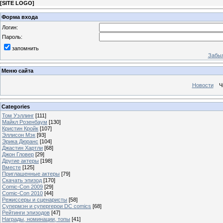
[
SITE LOGO
]
Форма входа
Логин:
Пароль:
запомнить
Забыл
Меню сайта
Новости
Ч
Categories
Том Уэллинг
[111]
Майкл Розенбаум
[130]
Кристин Кройк
[107]
Эллисон Мэк
[93]
Эрика Дюранс
[104]
Джастин Хартли
[68]
Джон Гловер
[29]
Другие актеры
[198]
Вместе
[125]
Приглашенные актеры
[79]
Скачать эпизод
[170]
Comic-Con 2009
[29]
Comic-Con 2010
[44]
Режиссеры и сценаристы
[58]
Супермэн и супергерои DC comics
[68]
Рейтинги эпизодов
[47]
Награды, номинации, топы
[41]