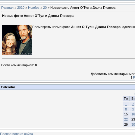
Главная
»
2010
»
Ноябрь
»
20
» Новые фото Аннет О'Тул и Джона Гловера
Новые фото Аннет О'Тул и Джона Гловера
Посмотреть новые фото
Аннет О'Тул
и
Джона Гловера
, сделан
Всего комментариев
:
0
Добавлять комментарии могу
[
Р
Calendar
Пн
Вт
1
2
8
9
15
16
22
23
29
30
Полная версия сайта