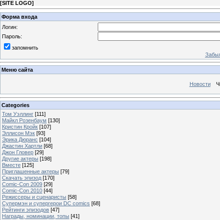
[
SITE LOGO
]
Форма входа
Логин:
Пароль:
запомнить
Забыл
Меню сайта
Новости
Ч
Categories
Том Уэллинг
[111]
Майкл Розенбаум
[130]
Кристин Кройк
[107]
Эллисон Мэк
[93]
Эрика Дюранс
[104]
Джастин Хартли
[68]
Джон Гловер
[29]
Другие актеры
[198]
Вместе
[125]
Приглашенные актеры
[79]
Скачать эпизод
[170]
Comic-Con 2009
[29]
Comic-Con 2010
[44]
Режиссеры и сценаристы
[58]
Супермэн и супергерои DC comics
[68]
Рейтинги эпизодов
[47]
Награды, номинации, топы
[41]