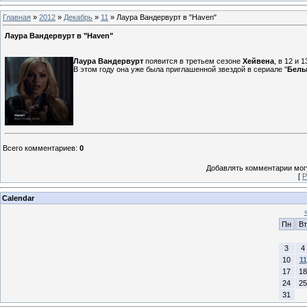
Главная
»
2012
»
Декабрь
»
11
» Лаура Вандервурт в "Haven"
Лаура Вандервурт в "Haven"
Лаура Вандервурт
появится в третьем сезоне
Хейвена
, в 12 и 
В этом году она уже была приглашенной звездой в сериале "
Белы
Всего комментариев
:
0
Добавлять комментарии могу
[
Р
Calendar
Пн
Вт
3
4
10
11
17
18
24
25
31