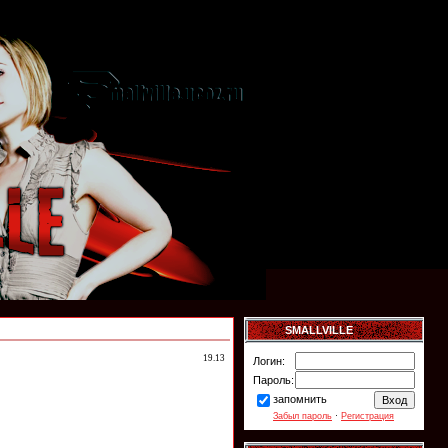
SMALLVILLE
19.13
Логин:
Пароль:
запомнить
Забыл пароль
·
Регистрация