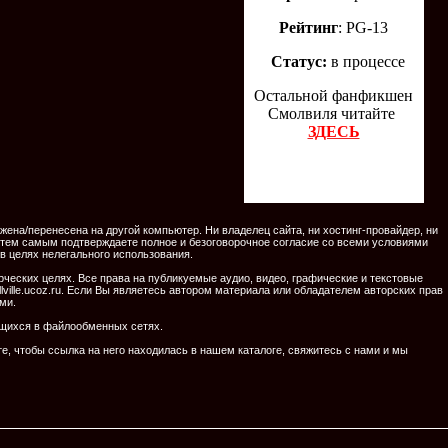
Рейтинг
: PG-13
Статус:
в процессе
Остальной фанфикшен
Смолвиля читайте
ЗДЕСЬ
на/перенесена на другой компьютер. Ни владелец сайта, ни хостинг-провайдер, ни
ь, тем самым подтверждаете полное и безоговорочное согласие со всеми условиями
в целях нелегального использования.
рческих целях. Все права на публикуемые аудио, видео, графические и текстовые
ille.ucoz.ru. Если Вы являетесь автором материала или обладателем авторских прав
ами.
ящихся в файлообменных сетях.
, чтобы ссылка на него находилась в нашем каталоге, свяжитесь с нами и мы