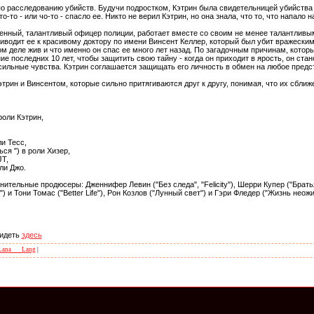
по расследованию убийств. Будучи подростком, Кэтрин была свидетельницей убийства
о-то - или чо-то - спасло ее. Никто не верил Кэтрин, но она знала, что то, что напало 
ренный, талантливый офицер полиции, работает вместе со своим не менее талантливы
приводит ее к красивому доктору по имени Винсент Келлер, который был убит вражески
мом деле жив и что именно он спас ее много лет назад. По загадочным причинам, котор
ие последних 10 лет, чтобы защитить свою тайну - когда он приходит в ярость, он ст
ильные чувства. Кэтрин соглашается защищать его личность в обмен на любое предст
рин и Винсентом, которые сильно притягиваются друг к другу, понимая, что их сближ
роли Кэтрин,
и Тесс,
ся ") в роли Хизер,
JT,
оли Джо.
ительные продюсеры: Дженнифер Левин ("Без следа", "Felicity"), Шерри Купер ("Братья
fe") и Тони Томас ("Better Life"), Рон Козлов ("Лунный свет") и Гэри Фледер ("Жизнь неож
видеть
здесь
Lana___Lang
|