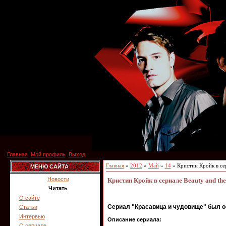
Главная
|
Мой профиль
|
Выход
Главная
»
2012
»
Май
»
14
» Кристин Кройк в сер
МЕНЮ САЙТА
Новости
Кристин Кройк в сериале Beauty and the
Читать
О сайте
Сериал "Красавица и чудовище" был 
Статьи
Интервью
Описание сериала:
О сериале