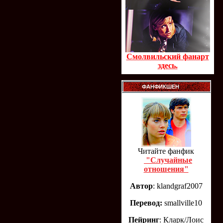
Смолвильский фанарт
здесь.
ФАНФИКШЕН
Читайте фанфик
"Случайные
отношения"
Автор
: klandgraf2007
Перевод:
smallville10
Пейринг
: Кларк/Лоис