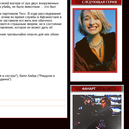
СЛЕДУЮЩАЯ СЕРИЯ
 своей матери от рук двух вооруженных
на убийц, не было животным ... это был
м партнером Тесс. В ходе расследования
м огнем во время службы в Афганистане в
ые заставили его жить вне обычного
ановится страшным зверем, не в состоянии
авление, которое он может дать об
ение чрезвычайно опасно для них обоих
 и сестры"), Билл Хабер ("Риццоли и
иданна").
ФАНАРТ