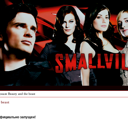
иале Beauty and the beast
 beast
официально запущен!