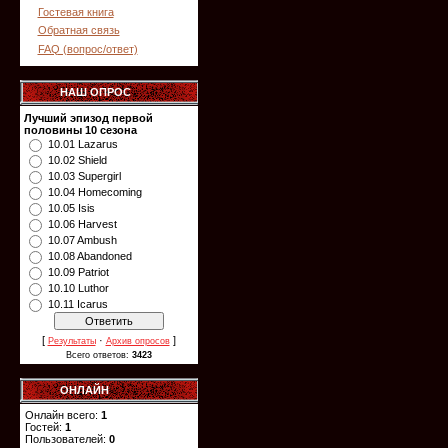
Гостевая книга
Обратная связь
FAQ (вопрос/ответ)
НАШ ОПРОС
Лучший эпизод первой
половины 10 сезона
10.01 Lazarus
10.02 Shield
10.03 Supergirl
10.04 Homecoming
10.05 Isis
10.06 Harvest
10.07 Ambush
10.08 Abandoned
10.09 Patriot
10.10 Luthor
10.11 Icarus
[
·
]
Результаты
Архив опросов
Всего ответов:
3423
ОНЛАЙН
Онлайн всего:
1
Гостей:
1
Пользователей:
0