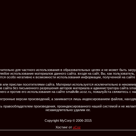
ельно для частного использования в образовательных целях и не может быть загруже
 любое использование материалов данного сайта. входя на сайт, Вы, как пользовател
ится особо негативно к возможности использования информации, полученной на сайте 
иков или прислан посетителями сайта. Материал используется исключительно в некомме
айта без письменного разрешения авторов материала и администратора сайта smallv
него и против его использования на сайте smallville.ucoz.ru, пожалуйста свяжитесь с н
ектронные версии произведений, а занимается лишь индексированием файлов, наход
ь правообладателем произведения, проиндексированного нашей системой и не желаете
незамедлительно удалим ее.
Copyright MyCorp © 2006-2015
Хостинг от
uCoz