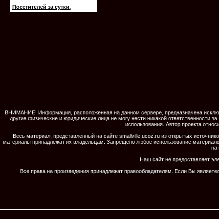
Посетителей за сутки.
ВНИМАНИЕ! Информация, расположенная на данном сервере, предназначена исключит
другие физические и юридические лица не могу нести никакой ответственности за
использования. Автор проекта относ
Весь материал, представленный на сайте smallville.ucoz.ru из открытых источн
материалы принадлежат их владельцам. Запрещено любое использование материалов с
на 
Наш сайт не предоставляет эл
Все права на произведения принадлежат правообладателям. Если Вы являетес