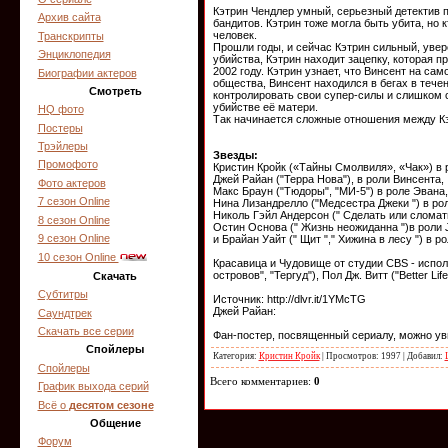
Кэтрин Чендлер умный, серьезный детектив 
Архив сайта
бандитов. Кэтрин тоже могла быть убита, но кт
человек.
Транскрипты
Прошли годы, и сейчас Кэтрин сильный, уве
Энциклопедия
убийства, Кэтрин находит зацепку, которая 
2002 году. Кэтрин узнает, что Винсент на са
Биографии актеров
общества, Винсент находился в бегах в течен
Смотреть
контролировать свои супер-силы и слишком с
убийстве её матери.
HQ фото
Так начинается сложные отношения между Кэт
Постеры
Трэйлеры
Звезды:
Промофото
Кристин Кройк («Тайны Смолвиля», «Чак») в 
Джей Райан ("Терра Нова"), в роли Винсента,
Фото актеров
Макс Браун ("Тюдоры", "МИ-5") в роле Эвана,
7 сезон Online
Нина Лизандрелло ("Медсестра Джеки ") в рол
Николь Гэйл Андерсон (" Сделать или сломать
8 сезон Online
Остин Основа (" Жизнь неожиданна ")в роли 
9 сезон Online
и Брайан Уайт (" Щит "," Хижина в лесу ") в р
10 сезон Online
Красавица и Чудовище от студии CBS - исполн
островов", "Тергуд"), Пол Дж. Витт ("Better Li
Скачать
Субтитры
Источник: http://dlvr.it/1YMcTG
Джей Райан:
Саундтрек
Скачать все серии
Фан-постер, посвященный сериалу, можно у
Спойлеры
Категория:
Кристин Кройк
| Просмотров: 1997 | Добавил:
Спойлеры
Всего комментариев:
0
График выхода серий
Всё о
десятом сезоне
Общение
Форум