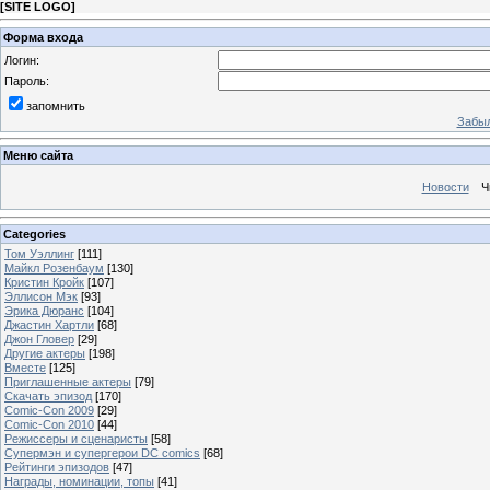
[
SITE LOGO
]
Форма входа
Логин:
Пароль:
запомнить
Забыл
Меню сайта
Новости
Ч
Categories
Том Уэллинг
[111]
Майкл Розенбаум
[130]
Кристин Кройк
[107]
Эллисон Мэк
[93]
Эрика Дюранс
[104]
Джастин Хартли
[68]
Джон Гловер
[29]
Другие актеры
[198]
Вместе
[125]
Приглашенные актеры
[79]
Скачать эпизод
[170]
Comic-Con 2009
[29]
Comic-Con 2010
[44]
Режиссеры и сценаристы
[58]
Супермэн и супергерои DC comics
[68]
Рейтинги эпизодов
[47]
Награды, номинации, топы
[41]