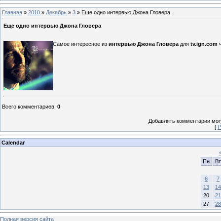
Главная
»
2010
»
Декабрь
»
3
» Еще одно интервью Джона Гловера
Еще одно интервью Джона Гловера
Самое интересное из
интервью Джона Гловера
для
tv.ign.com
ч
Всего комментариев
:
0
Добавлять комментарии могу
[
Р
Calendar
Пн
Вт
6
7
13
14
20
21
27
28
Полная версия сайта