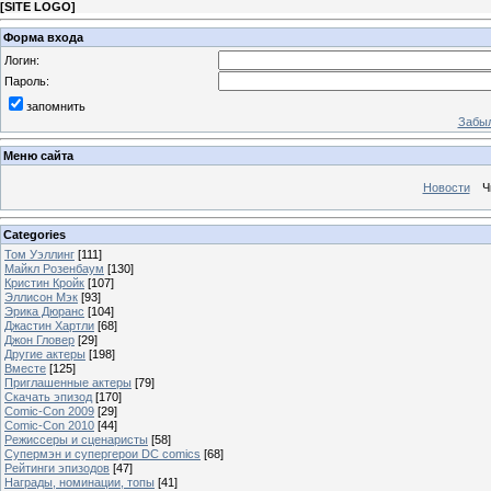
[
SITE LOGO
]
Форма входа
Логин:
Пароль:
запомнить
Забыл
Меню сайта
Новости
Ч
Categories
Том Уэллинг
[111]
Майкл Розенбаум
[130]
Кристин Кройк
[107]
Эллисон Мэк
[93]
Эрика Дюранс
[104]
Джастин Хартли
[68]
Джон Гловер
[29]
Другие актеры
[198]
Вместе
[125]
Приглашенные актеры
[79]
Скачать эпизод
[170]
Comic-Con 2009
[29]
Comic-Con 2010
[44]
Режиссеры и сценаристы
[58]
Супермэн и супергерои DC comics
[68]
Рейтинги эпизодов
[47]
Награды, номинации, топы
[41]