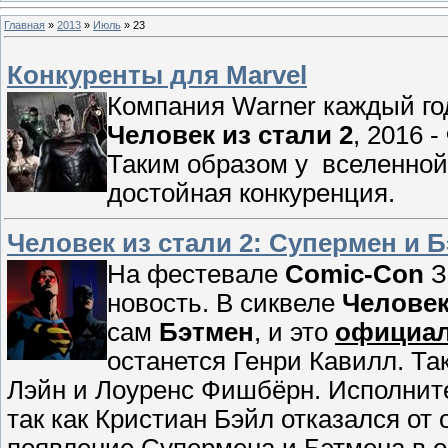
Главная
»
2013
»
Июль
»
23
Конкуренты для Marvel
Компания Warner каждый год
Человек из стали 2
, 2016 -
Таким образом у вселенной
достойная конкуренция.
Человек из стали 2: Супермен и 
На фестевале
Comic-Con
З
новость. В сиквеле
Человек
сам
Бэтмен
, и это
официал
останется Генри Кавилл. Т
Лэйн и Лоуренс Фишбёрн. Исполнит
так как Кристиан Бэйл отказался от
появление Супермена и Бэтмена в 