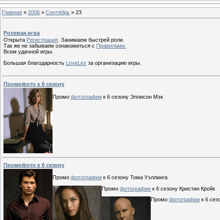
Главная
»
2006
»
Сентябрь
»
23
Ролевая игра
Открыта
Регистрация
. Занимаем быстрей роли.
Так же не забываем ознакомиться с
Правилами.
Всем удачной игры.
Большая благодарность
LoveLex
за организацию игры.
Промофото к 6 сезону
Промо
фотографии
к 6 сезону Эллисон Мэк
Промофото к 6 сезону
Промо
фотографии
к 6 сезону Тома Уэллинга
Промо
фотографии
к 6 сезону Кристин Кройк
Промо
фотографии
к 6 сез