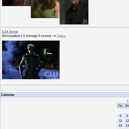
6.04 Arrow
Фотографии к 4 эпизоду 6 сезона
-->
Здесь
Calendar
«
Пн
Вт
4
5
11
12
18
19