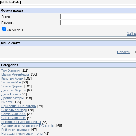
[
SITE LOGO
]
Форма входа
Логин:
Пароль:
запомнить
Забыл
Меню сайта
Новости
Ч
Categories
Том Уэллинг
[111]
Майкл Розенбаум
[130]
Кристин Кройк
[107]
Эллисон Мэк
[93]
Эрика Дюранс
[104]
Джастин Хартли
[68]
Джон Гловер
[29]
Другие актеры
[198]
Вместе
[125]
Приглашенные актеры
[79]
Скачать эпизод
[170]
Comic-Con 2009
[29]
Comic-Con 2010
[44]
Режиссеры и сценаристы
[58]
Супермэн и супергерои DC comics
[68]
Рейтинги эпизодов
[47]
Награды, номинации, топы
[41]