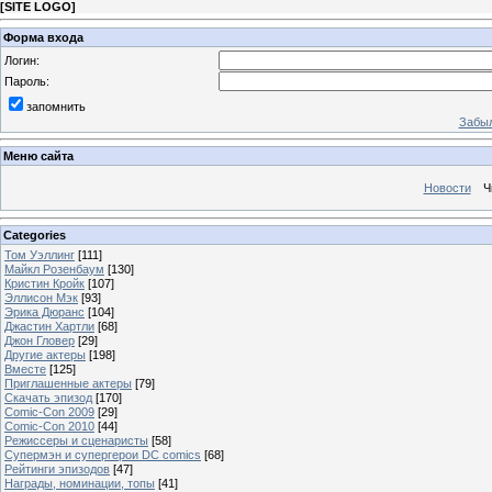
[
SITE LOGO
]
Форма входа
Логин:
Пароль:
запомнить
Забыл
Меню сайта
Новости
Ч
Categories
Том Уэллинг
[111]
Майкл Розенбаум
[130]
Кристин Кройк
[107]
Эллисон Мэк
[93]
Эрика Дюранс
[104]
Джастин Хартли
[68]
Джон Гловер
[29]
Другие актеры
[198]
Вместе
[125]
Приглашенные актеры
[79]
Скачать эпизод
[170]
Comic-Con 2009
[29]
Comic-Con 2010
[44]
Режиссеры и сценаристы
[58]
Супермэн и супергерои DC comics
[68]
Рейтинги эпизодов
[47]
Награды, номинации, топы
[41]