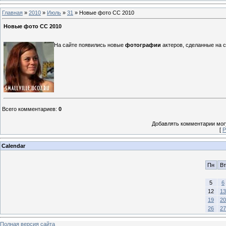
Главная
»
2010
»
Июль
»
31
» Новые фото СС 2010
Новые фото СС 2010
На сайте появились новые
фотографии
актеров, сделанные на 
Всего комментариев
:
0
Добавлять комментарии могу
[
Р
Calendar
Пн
Вт
5
6
12
13
19
20
26
27
Полная версия сайта